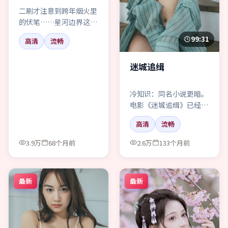
二刷才注意到跨年烟火里
的伏笔……星河边界这种
喜剧，细节控会疯，路人
99:31
高清
流畅
可能睡。
迷城追缉
冷知识：同名小说更暗。
电影《迷城追缉》已经温
柔许多，但战争底色仍
高清
流畅
在，别当甜宠看。
3.9万
68个月前
2.6万
133个月前
最新
最新