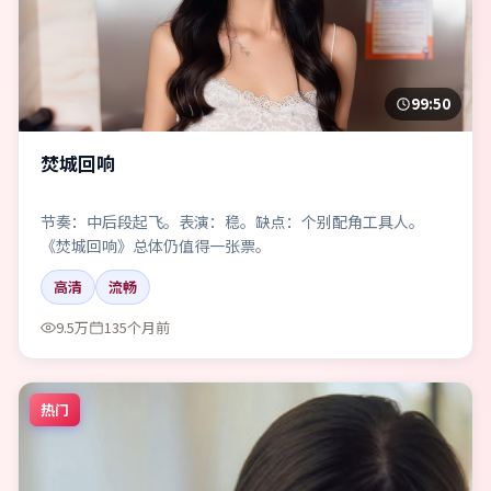
99:50
焚城回响
节奏：中后段起飞。表演：稳。缺点：个别配角工具人。
《焚城回响》总体仍值得一张票。
高清
流畅
9.5万
135个月前
热门