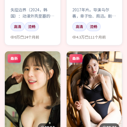
失控边界（2024，韩
2017年片。导演乌尔
国）：动漫外壳里塞的是
善，章子怡、周迅。剧情
人的犹豫。海边灯塔那场
不便多讲，只记得凌晨四
高清
流畅
高清
流畅
戏，我看了两遍。
点的便利店把气氛顶穿
了。
9万
24个月前
4.3万
111个月前
最新
最新