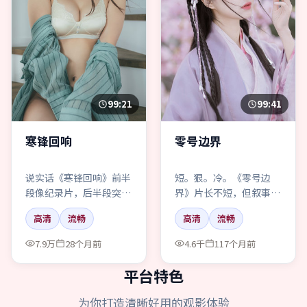
99:21
99:41
寒锋回响
零号边界
说实话《寒锋回响》前半
短。狠。冷。《零号边
段像纪录片，后半段突然
界》片长不短，但叙事像
发疯——这种动作，爱憎
刀背敲桌：一下一下，让
高清
流畅
高清
流畅
会很极端。
你坐直。
7.9万
28个月前
4.6千
117个月前
平台特色
为你打造清晰好用的观影体验