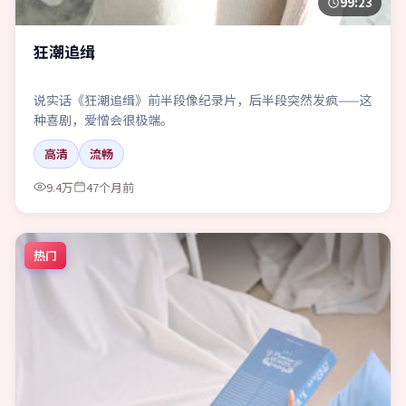
99:23
狂潮追缉
说实话《狂潮追缉》前半段像纪录片，后半段突然发疯——这
种喜剧，爱憎会很极端。
高清
流畅
9.4万
47个月前
热门