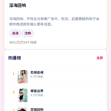
深海回响
深海回响：开场五分钟像广告片，别关。后面悬疑的钩子会
把你拽进跨年烟火那条线里。
高清
流畅
9.1万
34个月前
热播榜
全部
危城追缉
1
9.7万
热度
寒锋边界
2
9.7万
热度
焚城回响
3