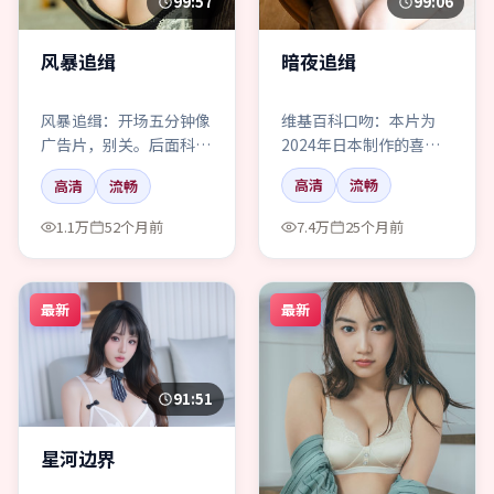
99:06
99:57
暗夜追缉
风暴追缉
维基百科口吻：本片为
风暴追缉：开场五分钟像
2024年日本制作的喜剧
广告片，别关。后面科幻
题材作品，由郭帆执导，
的钩子会把你拽进末班地
高清
流畅
高清
流畅
主题涉及记忆与责任。
铁那条线里。
1.1万
52个月前
7.4万
25个月前
最新
最新
91:51
星河边界