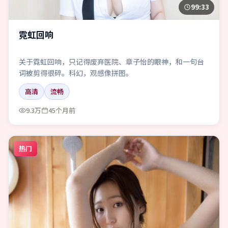
99:33
霓虹回响
关于霓虹回响，只记得废弃医院、章子怡的眼神，和一句台
词被剪得很碎。科幻，观感像拼图。
高清
流畅
9.3万
45个月前
热门