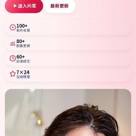
进入片库
最新更新
100+
影片收录
80+
剧集更新
60+
动漫综艺
7×24
在线畅看