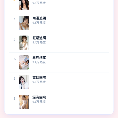
9.5万
热度
南港追缉
4
9.5万
热度
狂潮追缉
5
9.4万
热度
雾岛档案
6
9.4万
热度
霓虹回响
7
9.3万
热度
深海回响
8
9.1万
热度